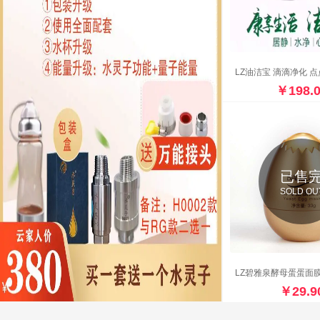
LZ油洁宝 滴滴净化 
￥198.
已售
SOLD OU
LZ碧雅泉酵母蛋蛋面
￥29.9