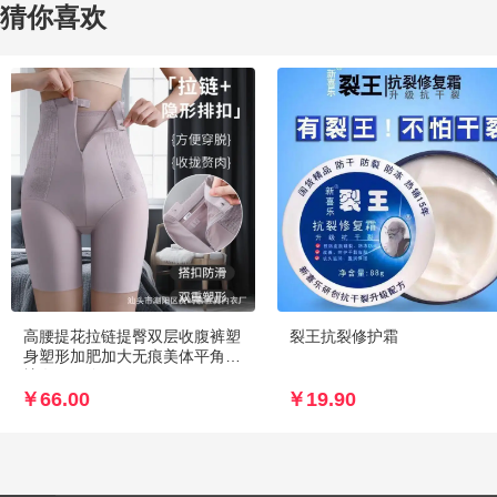
猜你喜欢
高腰提花拉链提臀双层收腹裤塑
裂王抗裂修护霜
身塑形加肥加大无痕美体平角内
裤女66一条
￥66.00
￥19.90