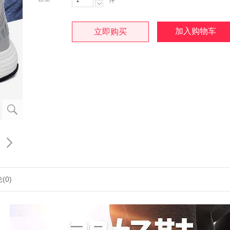
件

加入购物车
立即购买


(0)