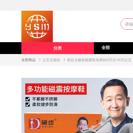
全部
分类
全部商品

云宝兑股权

新款太赫兹能量鞋加厚款625元+625云宝