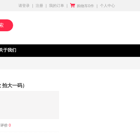

请登录
|
注册
|
我的订单
|
个人中心
购物车0件
|
索
关于我们
款 拍大一码）
评价
0