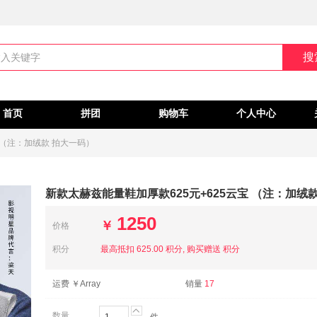
搜
首页
拼团
购物车
个人中心
 （注：加绒款 拍大一码）
新款太赫兹能量鞋加厚款625元+625云宝 （注：加绒
1250
￥
价格
积分
最高抵扣 625.00 积分, 购买赠送 积分
运费
￥Array
销量
17

数量