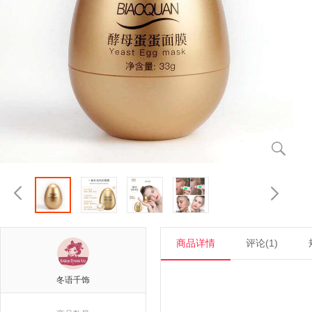



商品详情
评论(1)
冬语千饰